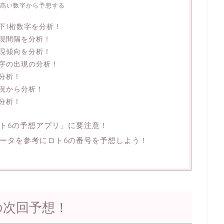
高い数字から予想する
下1桁数字を分析！
現間隔を分析！
現傾向を分析！
字の出現の分析！
分析！
況から分析！
分析！
ト6の予想アプリ」に要注意！
ータを参考にロト6の番号を予想しよう！
の次回予想！