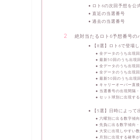
ロト6の次回予想を公
直近の当選番号
過去の当選番号
絶対当たるロト6予想番号の
【8選】ロト6で登場
全データのうち出現回
最新50回のうち出現
全データのうち出現回
全データのうち出現回
最新50回のうち出現
キャリーオーバー直後
当選番号の出現間隔・
セット球別に出現する
【5選】日時によって
六曜別に出る数字傾向
先負に出る数字傾向・
大安に出現しやすい数
月別に出現する確率が