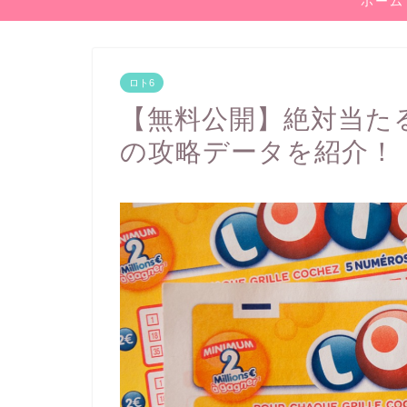
ホーム
ロト6
【無料公開】絶対当たる
の攻略データを紹介！