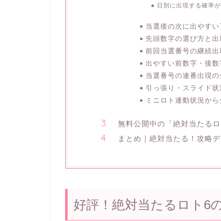
日別に出現する確率が
当選後の次に出やすい
先頭数字の選び方と出
前回当選番号の継続出
出やすい前数字・後数
当選番号の連番出現の
引っ張り・スライド状
ミニロト連動状況から
無料公開中の「絶対当たるロ
まとめ｜絶対当たる！攻略デ
好評！絶対当たるロト6