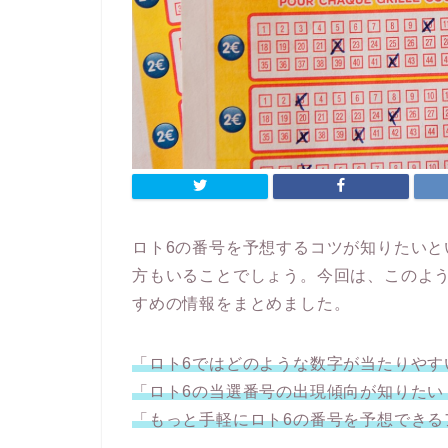
ロト6の番号を予想するコツが知りたいと
方もいることでしょう。今回は、このよ
すめの情報をまとめました。
「ロト6ではどのような数字が当たりやす
「ロト6の当選番号の出現傾向が知りたい
「もっと手軽にロト6の番号を予想できる