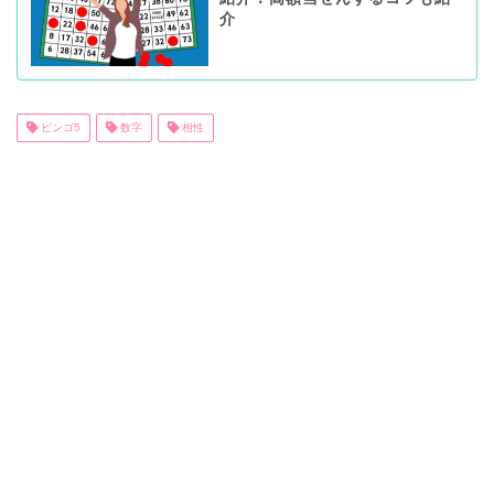
介
ビンゴ5
数字
相性