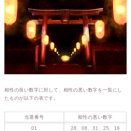
相性の良い数字に対して、相性の悪い数字を一覧にし
たものが以下の表です。
当選番号
相性の悪い数字
01
28、08、31、25、16