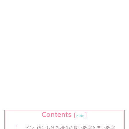
Contents
[
]
hide
ビンゴ5における相性の良い数字と悪い数字