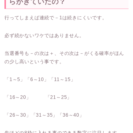
らがきていたの？
行ってしまえば連続で－1は続きにくいです。
必ず続かないワケではありません。
当選番号も－の次は＋、その次は－がくる確率がほん
の少し高いという事です。
「1～5」「6～10」「11～15」
「16～20」 「21～25」
「26～30」「31～35」「36～40」
先ほどの8枠に入れる事のできる数字に注目します。