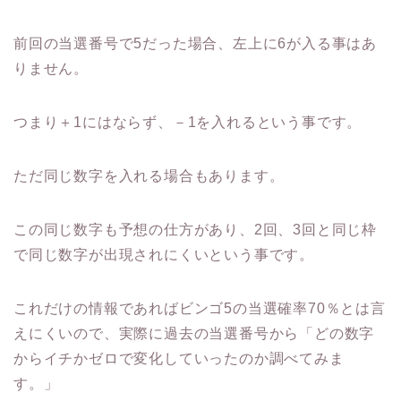
前回の当選番号で5だった場合、左上に6が入る事はあ
りません。
つまり＋1にはならず、－1を入れるという事です。
ただ同じ数字を入れる場合もあります。
この同じ数字も予想の仕方があり、2回、3回と同じ枠
で同じ数字が出現されにくいという事です。
これだけの情報であればビンゴ5の当選確率70％とは言
えにくいので、実際に過去の当選番号から「どの数字
からイチかゼロで変化していったのか調べてみま
す。」