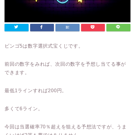
ビンゴ5は数字選択式宝くじです。
前回の数字をみれば、次回の数字を予想し当てる事が
できます。
最低1ラインすれば200円。
多くて6ライン。
今回は当選確率70％超えを狙える予想法ですが、うま