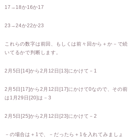
17→18か16か17
23→24か22か23
これらの数字は前回、もしくは前々回から＋か－で続
いてるかで判断します。
2月5日[14]から2月12日[13]にかけて－1
2月5日[17]から2月12日[17]にかけて0なので、その前
は1月29日[20]は－3
2月5日[25]から2月12日[23]にかけて－2
－の場合は＋1で、－だったら＋1を入れてみましょ