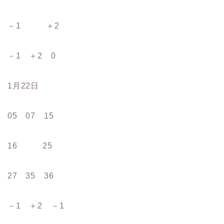
－1 ＋2
－1 ＋2 0
1月22日
05 07 15
16 25
27 35 36
－1 ＋2 －1