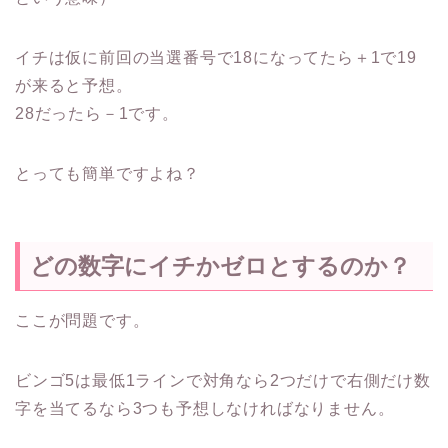
イチは仮に前回の当選番号で18になってたら＋1で19
が来ると予想。
28だったら－1です。
とっても簡単ですよね？
どの数字にイチかゼロとするのか？
ここが問題です。
ビンゴ5は最低1ラインで対角なら2つだけで右側だけ数
字を当てるなら3つも予想しなければなりません。