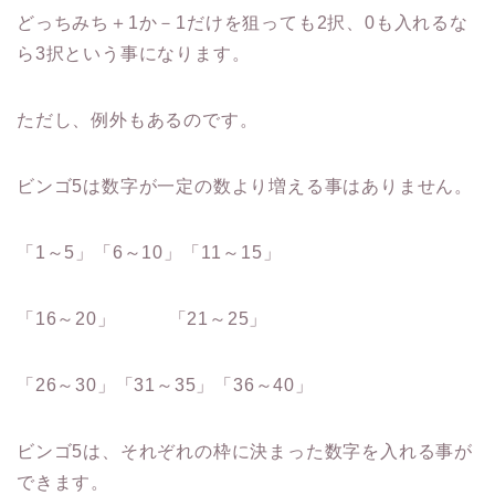
どっちみち＋1か－1だけを狙っても2択、0も入れるな
ら3択という事になります。
ただし、例外もあるのです。
ビンゴ5は数字が一定の数より増える事はありません。
「1～5」「6～10」「11～15」
「16～20」 「21～25」
「26～30」「31～35」「36～40」
ビンゴ5は、それぞれの枠に決まった数字を入れる事が
できます。