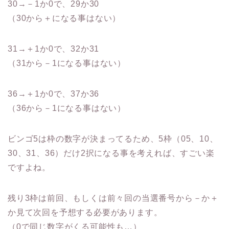
30→－1か0で、29か30
（30から＋になる事はない）
31→＋1か0で、32か31
（31から－1になる事はない）
36→＋1か0で、37か36
（36から－1になる事はない）
ビンゴ5は枠の数字が決まってるため、5枠（05、10、
30、31、36）だけ2択になる事を考えれば、すごい楽
ですよね。
残り3枠は前回、もしくは前々回の当選番号から－か＋
か見て次回を予想する必要があります。
（0で同じ数字がくる可能性も…）