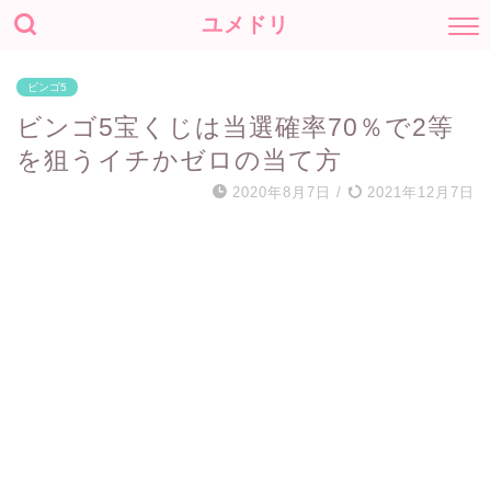
ユメドリ
ビンゴ5
ビンゴ5宝くじは当選確率70％で2等
を狙うイチかゼロの当て方
2020年8月7日
/
2021年12月7日