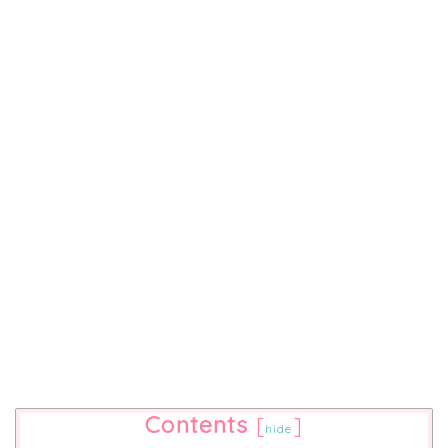
Contents
[
]
hide