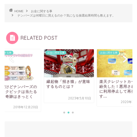
HOME
お金に関する事
ナンバーズは何曜日に買えるのか？気になる抽選結果時間も教えます。
RELATED POST
に関する事
お金に関する事
お金に関する事
縁起物「招き猫」が意味
楽天クレジットカー
するものとは？
紛失した！悪用され
然だけどナンバーズの
に利用停止して再発
イックピックは当たる
す...
か？奇跡はきっとく
2023年5月10日
.
2020年3
2018年12月20日