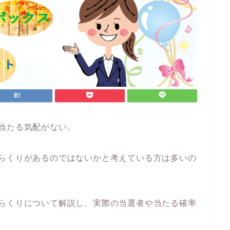
当たる気配がない。
からくりがあるのではないかと考えている方は多いの
からくりについて解説し、実際の当選者や当たる確率