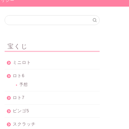
ポリシー
宝くじ
ミニロト
ロト6
予想
ロト7
ビンゴ5
スクラッチ