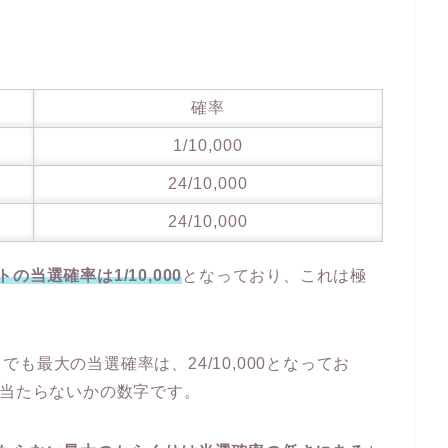
確率
1/10,000
24/10,000
24/10,000
の当選確率は1/10,000
となっており、これは極
も最大の当選確率は、24/10,000となってお
か当たらないかの数字です。