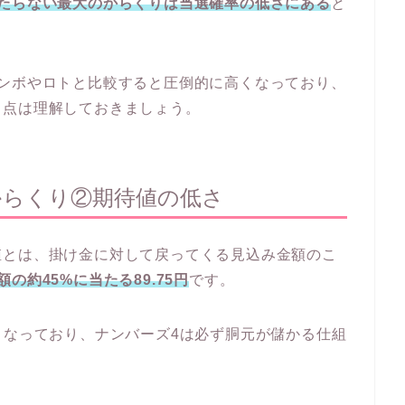
当たらない最大のからくりは当選確率の低さにある
と
ャンボやロトと比較すると圧倒的に高くなっており、
う点は理解しておきましょう。
からくり②期待値の低さ
値とは、掛け金に対して戻ってくる見込み金額のこ
の約45%に当たる89.75円
です。
となっており、ナンバーズ4は必ず胴元が儲かる仕組