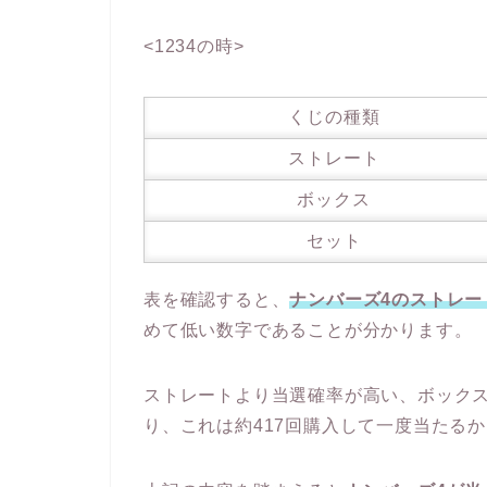
<1234の時>
くじの種類
ストレート
ボックス
セット
表を確認すると、
ナンバーズ4のストレート
めて低い数字であることが分かります。
ストレートより当選確率が高い、ボックスで
り、これは約417回購入して一度当たる