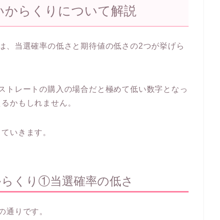
いからくりについて解説
は、当選確率の低さと期待値の低さの2つが挙げら
、ストレートの購入の場合だと極めて低い数字となっ
えるかもしれません。
していきます。
からくり①当選確率の低さ
の通りです。