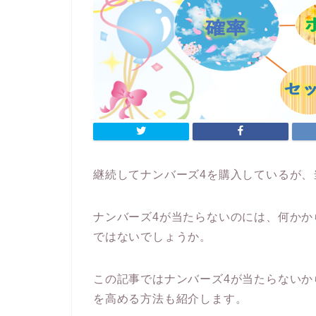
継続してナンバーズ4を購入しているが、
ナンバーズ4が当たらないのには、何か
ではないでしょうか。
この記事ではナンバーズ4が当たらない
を高める方法も紹介します。