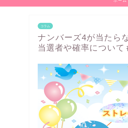
ホーム
コラム
ナンバーズ4が当たら
当選者や確率について