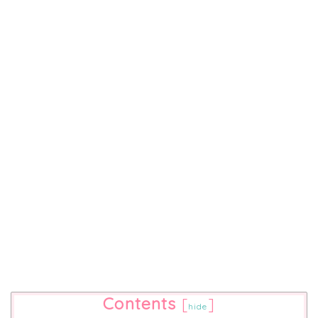
Contents
[
]
hide