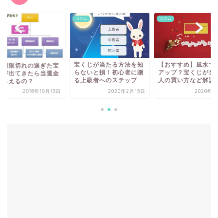
ム
コラム
コラム
宝くじが当たる方法を知
【おすすめ】風水で
払期限切れの過ぎた宝
らないと損！初心者に贈
アップ？宝くじが当
じが出てきたら当選金
る上級者へのステップ
人の買い方など解説
もらえるの？
2018年10月13日
2020年2月15日
2020年2