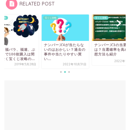
RELATED POST
じ攻略
宝くじ攻略
宝くじ攻略
ナンバーズ4が当たらな
ナンバーズ3の当選
見！福バラ、福連、ぶ
いのはおかしい？過去の
は？当選確率を高め
通しで100枚購入は間
事件や当たりやすい買
想方法も紹介
いなく宝くじ攻略の...
い...
2022年1月
2019年5月28日
2022年10月31日