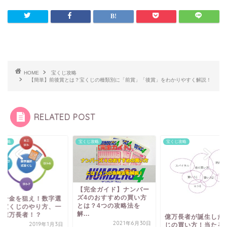
HOME
宝くじ攻略
【簡単】前後賞とは？宝くじの種類別に「前賞」「後賞」をわかりやすく解説！
RELATED POST
宝くじ攻略
宝くじ攻略
宝くじ攻略
【完全ガイド】ナンバー
ズ4のおすすめの買い方
一攫千金を狙え！
とは？4つの攻略法を
択式宝くじのやり
...
夜で億万長者！？
億万長者が誕生した宝く
2021年6月30日
2019
じの買い方！当たる方法